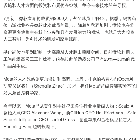
设施和人才方面的投资和布局仍在继续，争夺未来技术的主导权。
7月初，微软宣布将裁员约9000人，占全球员工的4%。据悉，销售岗
位与游戏业务是微软此次裁员的重点。随着AI竞赛加剧，微软也在将
资源更多地集中在核心业务和具有发展潜力的领域，也就是大力投资
人工智能，为AI技术的研发和应用赋能。
基础岗位也受到影响，为高薪AI人才腾出薪酬空间。目前微软利用人
工智能提高员工工作效率，纳德拉此前透露公司已有20%—30%的代
码由AI生成。
Meta的人才战略则更加激进和高调。上周，扎克伯格宣布前OpenAI
研究员赵盛佳（Shengjia Zhao）加盟，担任Meta“超级智能实验室”创
始人兼首席科学家。
今年以来，Meta已从竞争对手处挖来多位行业重量级人物：Scale AI
创始人兼CEO Alexandr Wang、前GitHub CEO Nat Friedman、Safe
Superintelligence CEO Daniel Gross，甚至苹果AI基础模型负责人
Ruoming Pang也转投麾下。
“我们正在打造一支精英化的、人才密集的团队。我在这个季度花了很