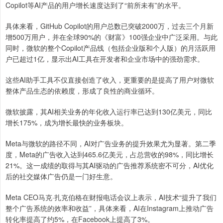
Copilot等AI产品的用户增长速度达到了“前所未有”的水平。
具体来看，GitHub Copilot的用户总数已突破2000万，过去三个月新
增500万用户，并在全球90%的《财富》100强企业中广泛采用。与此
同时，微软的整个Copilot产品线（包括企业版和个人版）的月活跃用
户已超过1亿，显示出AI工具在开发者和企业市场中的强劲需求。
这些AI助手工具不仅直接创造了收入，更重要的是提高了用户对微软
整体产品生态的依赖度，形成了良性的商业循环。
微软披露，其AI相关业务的年化收入运行率已达到130亿美元，同比
增长175%，成为增长最快的业务板块。
Meta与微软的路径不同，AI对广告业务的提升效果尤为显著。第二季
度，Meta的广告收入达到465.6亿美元，占总营收的98%，同比增长
21%。这一成绩的取得与其AI驱动的广告推荐系统密不可分，AI优化
后的社交媒体广告仍是一门好生意。
Meta CEO马克·扎克伯格在财报电话会议上表示，AI技术“提升了我们
整个广告系统的效率和收益”，具体来看，AI在Instagram上推动广告
转化率提高了约5%，在Facebook上提高了3%。