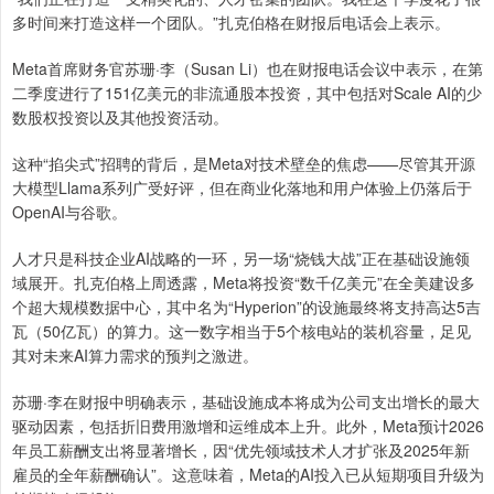
多时间来打造这样一个团队。”扎克伯格在财报后电话会上表示。
Meta首席财务官苏珊·李（Susan Li）也在财报电话会议中表示，在第
二季度进行了151亿美元的非流通股本投资，其中包括对Scale AI的少
数股权投资以及其他投资活动。
这种“掐尖式”招聘的背后，是Meta对技术壁垒的焦虑——尽管其开源
大模型Llama系列广受好评，但在商业化落地和用户体验上仍落后于
OpenAI与谷歌。
人才只是科技企业AI战略的一环，另一场“烧钱大战”正在基础设施领
域展开。扎克伯格上周透露，Meta将投资“数千亿美元”在全美建设多
个超大规模数据中心，其中名为“Hyperion”的设施最终将支持高达5吉
瓦（50亿瓦）的算力。这一数字相当于5个核电站的装机容量，足见
其对未来AI算力需求的预判之激进。
苏珊·李在财报中明确表示，基础设施成本将成为公司支出增长的最大
驱动因素，包括折旧费用激增和运维成本上升。此外，Meta预计2026
年员工薪酬支出将显著增长，因“优先领域技术人才扩张及2025年新
雇员的全年薪酬确认”。这意味着，Meta的AI投入已从短期项目升级为