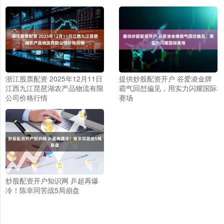
浙江股票配资 2025年12月11日
提供炒股配资开户 谷爱凌金牌
江西九江琵琶湖农产品物流有限
霸气回怼偏见，用实力闪耀国际
公司价格行情
赛场
炒股配资开户知识网 乒超再爆
冷！陈幸同苦战5局崩盘