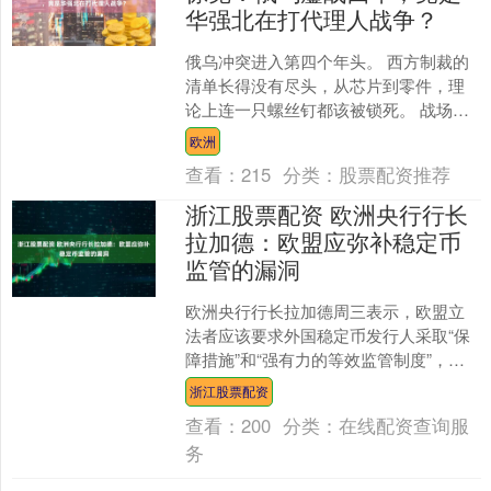
华强北在打代理人战争？
俄乌冲突进入第四个年头。 西方制裁的
清单长得没有尽头，从芯片到零件，理
论上连一只螺丝钉都该被锁死。 战场上
的现实却拧巴得厉害。导弹和无人机像
欧洲
夏夜的蚊子，嗡嗡地来....
查看：
215
分类：
股票配资推荐
浙江股票配资 欧洲央行行长
拉加德：欧盟应弥补稳定币
监管的漏洞
欧洲央行行长拉加德周三表示，欧盟立
法者应该要求外国稳定币发行人采取“保
障措施”和“强有力的等效监管制度”，以
防止在欧盟境内引发储备挤兑风险。她
浙江股票配资
在一次监管会议上表....
查看：
200
分类：
在线配资查询服
务