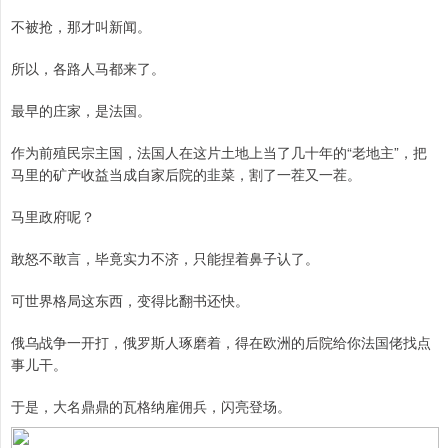
不被抢，那才叫新闻。
所以，各路人马都来了。
最早的庄家，是法国。
作为前殖民宗主国，法国人在这片土地上当了几十年的“老地主”，把
马里的矿产收益当成自家后院的韭菜，割了一茬又一茬。
马里政府呢？
敢怒不敢言，毕竟实力不济，只能捏着鼻子认了。
可世界格局这东西，变得比翻书还快。
俄乌战争一开打，俄罗斯人琢磨着，得在欧洲的后院给你法国佬找点
事儿干。
于是，大名鼎鼎的瓦格纳雇佣兵，闪亮登场。