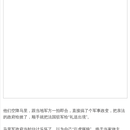
他们空降马里，跟当地军方一拍即合，直接搞了个军事政变，把亲法
的政府给掀了，顺手就把法国驻军给“礼送出境”。
马里军政府当时估计乐坏了，以为自己“引虎驱狼”，终于当家做主