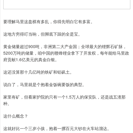
要理解马里这盘棋有多乱，你得先明白它有多富。
这地方穷得叮当响，但脚底下踩的全是宝。
黄金储量超过900吨，非洲第二大产金国；全球最大的锂辉石矿脉，
5200万吨的储量，咱中国的赣锋锂业拿下了开发权，每年能给马里政
府贡献1.6亿美元的真金白银。
这还没算那十几亿吨的铁矿和铝矾土。
说白了，马里就是个抱着金饭碗要饭的典型。
家里有矿，但看家护院的只有一个1.5万人的保安队，还是战五渣那
种。
这什么概念？
这就好比一个三岁小孩，抱着一摞百元大钞在火车站溜达。