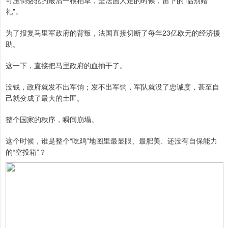
可压倒骆驼的最后一根稻草，是法国人走的时候，留下的“临别赠
礼”。
为了报复马里军政府的背叛，法国直接切断了每年23亿欧元的经济援
助。
这一下，直接把马里政府的血抽干了。
没钱，政府就发不出军饷；发不出军饷，军队就没了忠诚度，甚至自
己就变成了最大的土匪。
整个国家的秩序，瞬间崩塌。
这个时候，谁是整个“吃鸡”地图里最显眼、最肥美、还没有自保能力
的“空投箱”？