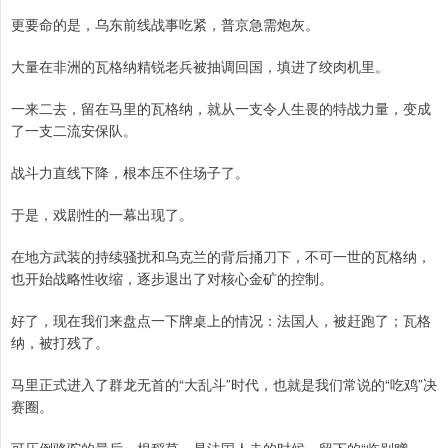
更要命的是，乌东前线战事吃紧，普京急需炮灰。
大量在非洲的瓦格纳精锐老兵被抽调回国，填进了绞肉机里。
一来二去，留在马里的瓦格纳，就从一支令人生畏的特战力量，变成
了一支二流安保队。
战斗力直线下降，根本压不住场子了。
于是，戏剧性的一幕出现了。
在地方武装的持续骚扰和乌克兰的背后捅刀下，不可一世的瓦格纳，
也开始战略性收缩，逐步退出了对核心金矿的控制。
好了，现在我们来盘点一下牌桌上的情况：法国人，被赶跑了；瓦格
纳，被打残了。
马里正式进入了群龙无首的“大乱斗”时代，也就是我们常说的“吃鸡”决
赛圈。